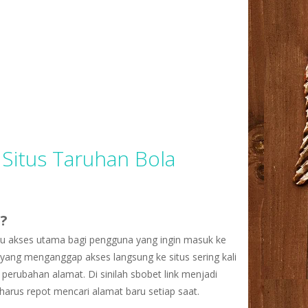
 Situs Taruhan Bola
i?
intu akses utama bagi pengguna yang ingin masuk ke
 yang menganggap akses langsung ke situs sering kali
u perubahan alamat. Di sinilah sbobet link menjadi
arus repot mencari alamat baru setiap saat.