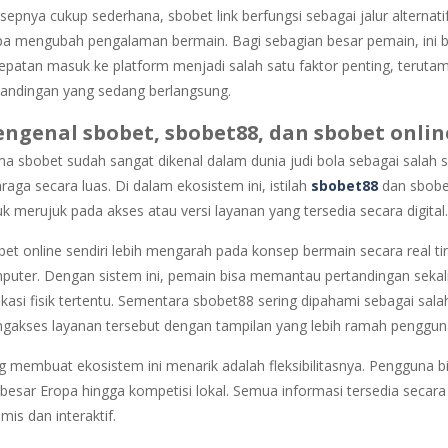
sepnya cukup sederhana, sbobet link berfungsi sebagai jalur alter
pa mengubah pengalaman bermain. Bagi sebagian besar pemain, ini b
epatan masuk ke platform menjadi salah satu faktor penting, terut
tandingan yang sedang berlangsung.
ngenal sbobet, sbobet88, dan sbobet onlin
a sbobet sudah sangat dikenal dalam dunia judi bola sebagai salah 
raga secara luas. Di dalam ekosistem ini, istilah
sbobet88
dan sbobet
k merujuk pada akses atau versi layanan yang tersedia secara digital.
bet online sendiri lebih mengarah pada konsep bermain secara real t
puter. Dengan sistem ini, pemain bisa memantau pertandingan sekal
okasi fisik tertentu. Sementara sbobet88 sering dipahami sebagai sal
gakses layanan tersebut dengan tampilan yang lebih ramah penggun
g membuat ekosistem ini menarik adalah fleksibilitasnya. Pengguna bis
a besar Eropa hingga kompetisi lokal. Semua informasi tersedia secar
mis dan interaktif.